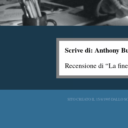
Scrive di: Anthony B
Recensione di “La fine
SITO CREATO IL 15/4/1995 DALLO