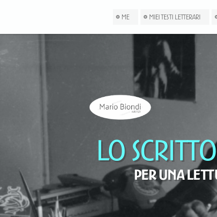
ME
MIEI TESTI LETTERARI
Lo scritt
Per una let