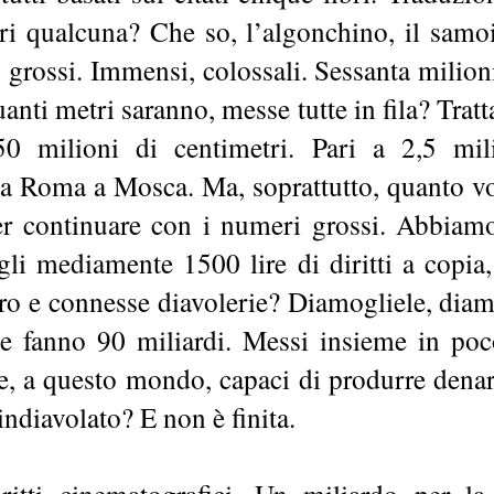
ri qualcuna? Che so, l’algonchino, il sam
grossi. Immensi, colossali. Sessanta milion
anti metri saranno, messe tutte in fila? Tratta
50 milioni di centimetri. Pari a 2,5 mil
da Roma a Mosca. Ma, soprattutto, quanto vor
er continuare con i numeri grossi. Abbiam
i mediamente 1500 lire di diritti a copia, 
ibro e connesse diavolerie? Diamogliele, dia
ane fanno 90 miliardi. Messi insieme in poc
e, a questo mondo, capaci di produrre den
indiavolato? E non è finita.
itti cinematografici. Un miliardo per l