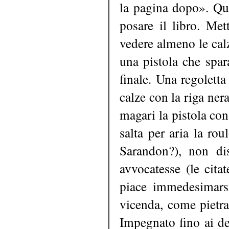
la pagina dopo». Qui
posare il libro. Me
vedere almeno le calz
una pistola che spar
finale. Una regolett
calze con la riga nera
magari la pistola con
salta per aria la ro
Sarandon?), non di
avvocatesse (le citat
piace immedesimarsi
vicenda, come pietra
Impegnato fino ai den