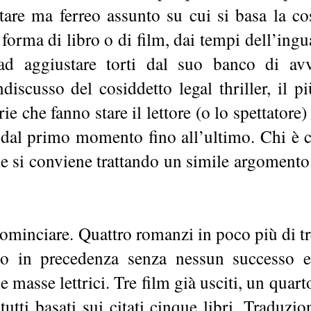
tare ma ferreo assunto su cui si basa la co
n forma di libro o di film, dai tempi dell’ing
d aggiustare torti dal suo banco di avv
ndiscusso del cosiddetto legal thriller, il p
rie che fanno stare il lettore (o lo spettatore)
 dal primo momento fino all’ultimo. Chi è c
me si conviene trattando un simile argoment
ominciare. Quattro romanzi in poco più di tre
to in precedenza senza nessun successo 
 masse lettrici. Tre film già usciti, un quart
 tutti basati sui citati cinque libri. Traduzio