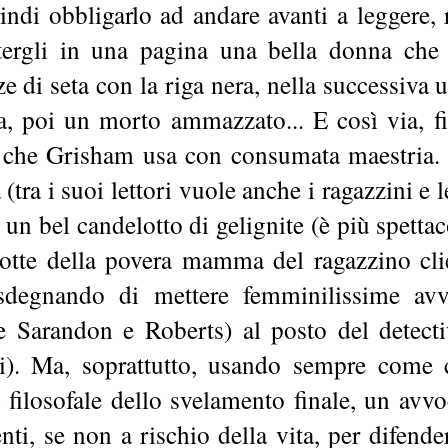
ndi obbligarlo ad andare avanti a leggere, 
ttergli in una pagina una bella donna che 
e di seta con la riga nera, nella successiva u
a, poi un morto ammazzato... E così via, f
a che Grisham usa con consumata maestria.
 (tra i suoi lettori vuole anche i ragazzini e
 un bel candelotto di gelignite (è più spetta
ulotte della povera mamma del ragazzino cli
sdegnando di mettere femminilissime avvo
e Sarandon e Roberts) al posto del detectiv
). Ma, soprattutto, usando sempre come c
 filosofale dello svelamento finale, un av
ti, se non a rischio della vita, per difend