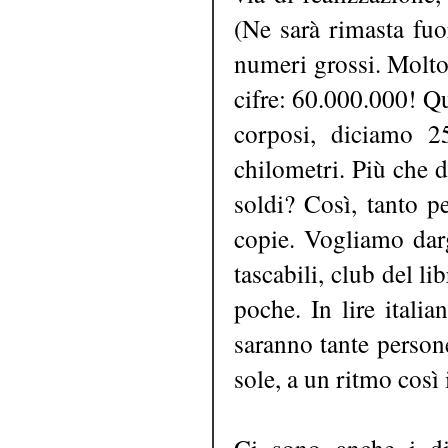
(Ne sarà rimasta fuo
numeri grossi. Molto 
cifre: 60.000.000! Qu
corposi, diciamo 2
chilometri. Più che 
soldi? Così, tanto p
copie. Vogliamo dargl
tascabili, club del l
poche. In lire itali
saranno tante person
sole, a un ritmo così 
Ci sono anche i dir