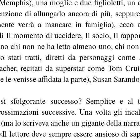
i Memphis), una moglie e due figlioletti, un
enzione di allungarlo ancora di più, seppure
mente verrà a mancare in famiglia), ecco
di Il momento di uccidere, Il socio, Il rapport
ano chi non ne ha letto almeno uno, chi no
o stati tratti, diretti da personaggi come
cher, recitati da superstar come Tom Crui
e le venisse affidata la parte), Susan Sarando
sì sfolgorante successo? Semplice e al t
ssimazioni successive. Una volta gli incalli
 (ma lo scriveva anche un gigante della narr
«Il lettore deve sempre essere ansioso di s