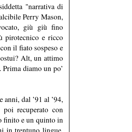
siddetta "narrativa di
ualcibile Perry Mason,
ocato, giù giù fino
iù pirotecnico e ricco
 con il fiato sospeso e
ostui? Alt, un attimo
o. Prima diamo un po’
 anni, dal ’91 al ’94,
e poi recuperato con
o finito e un quinto in
ni in trentuno lingue.