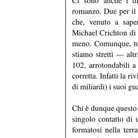
romanzo. Due per il s
che, venuto a saper
Michael Crichton di J
meno. Comunque, tor
stiamo stretti — altr
102, arrotondabili a
corretta. Infatti la r
di miliardi) i suoi gu
Chi è dunque questo 
singolo contatto di 
formatosi nella terr