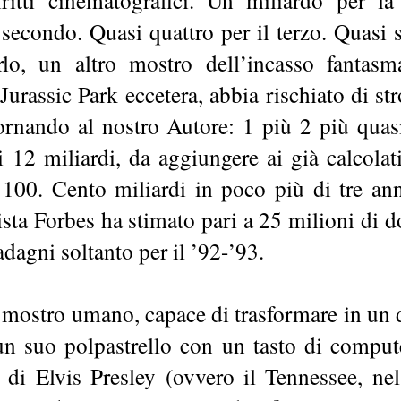
econdo. Quasi quattro per il terzo. Quasi s
lo, un altro mostro dell’incasso fantasma
urassic Park eccetera, abbia rischiato di st
nando al nostro Autore: 1 più 2 più quas
i 12 miliardi, da aggiungere ai già calcolat
 100. Cento miliardi in poco più di tre an
ivista Forbes ha stimato pari a 25 milioni di 
adagni soltanto per il ’92-’93.
mostro umano, capace di trasformare in un
un suo polpastrello con un tasto di comput
a di Elvis Presley (ovvero il Tennessee, n