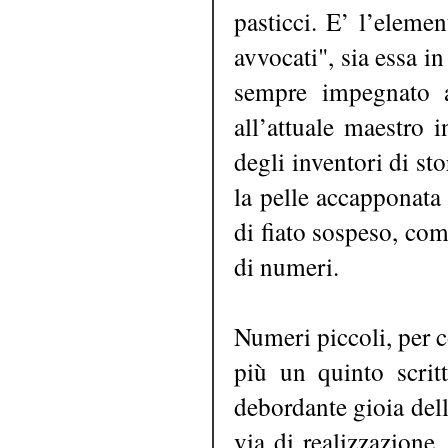
pasticci. E’ l’elemen
avvocati", sia essa i
sempre impegnato a
all’attuale maestro i
degli inventori di sto
la pelle accapponata
di fiato sospeso, co
di numeri.
Numeri piccoli, per c
più un quinto scrit
debordante gioia delle
via di realizzazione,