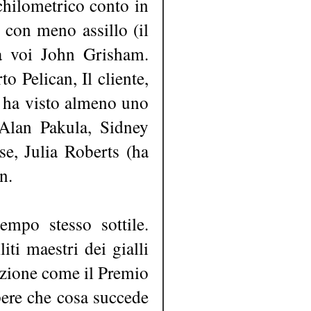
 chilometrico conto in
 con meno assillo (il
 a voi John Grisham.
o Pelican, Il cliente,
n ha visto almeno uno
 Alan Pakula, Sidney
se, Julia Roberts (ha
n.
empo stesso sottile.
ti maestri dei gialli
azione come il Premio
apere che cosa succede