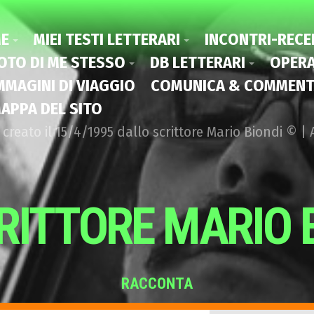
E
MIEI TESTI LETTERARI
INCONTRI-RECE
OTO DI ME STESSO
DB LETTERARI
OPERA
MMAGINI DI VIAGGIO
COMUNICA & COMMENT
APPA DEL SITO
 creato il 15/4/1995 dallo scrittore Mario Biondi © 
RITTORE MARIO 
RACCONTA