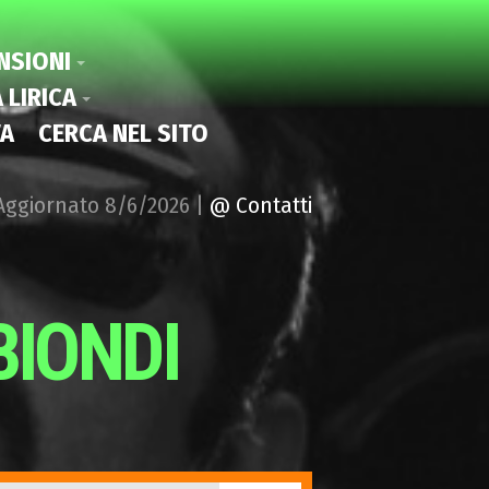
NSIONI
 LIRICA
A
CERCA NEL SITO
| Aggiornato
8/6/2026 |
@ Contatti
BIONDI