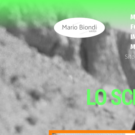
M
F
I
M
Sito
LO SC